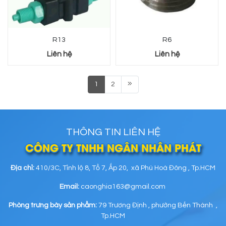
R13
R6
Liên hệ
Liên hệ
1
2
THÔNG TIN LIÊN HỆ
CÔNG TY TNHH NGÂN NHÂN PHÁT
Địa chỉ:
410/3C, Tỉnh lộ 8, Tổ 7, Ấp 20, xã Phú Hoà Đông , Tp.HCM
Email:
caonghia163@gmail.com
Phòng trưng bày sản phẩm:
79 Trương Định , phường Bến Thành ,
Tp.HCM