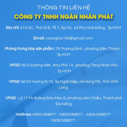
THÔNG TIN LIÊN HỆ
CÔNG TY TNHH NGÂN NHÂN PHÁT
Địa chỉ:
410/3C, Tỉnh lộ 8, Tổ 7, Ấp 20, xã Phú Hoà Đông , Tp.HCM
Email:
caonghia163@gmail.com
Phòng trưng bày sản phẩm:
79 Trương Định , phường Bến Thành ,
Tp.HCM
VPGD:
82/2 Đường 494 , Khu Phố 14 , phường Tăng Nhơn Phú
, Tp.HCM
VPGD:
Số 50 Hương lộ 15, ấp Ngãi Hiệp, xã Hưng Mỹ , tỉnh Vĩnh
Long
VPGD
: Lô 117A đường Bàu Mạc 8, phường Liên Chiểu, Thành phố
Đà Nẵng
Hotlines:
0908.589877 - 0909.589877 - 0936.589877-
0938.589877