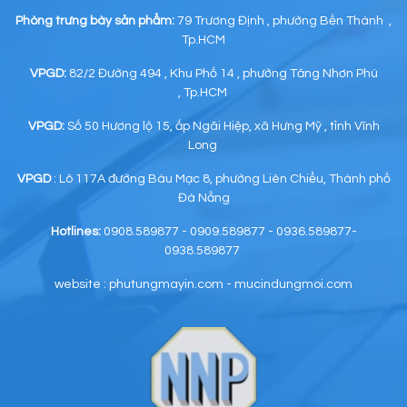
Phòng trưng bày sản phẩm:
79 Trương Định , phường Bến Thành ,
Tp.HCM
VPGD:
82/2 Đường 494 , Khu Phố 14 , phường Tăng Nhơn Phú
, Tp.HCM
VPGD:
Số 50 Hương lộ 15, ấp Ngãi Hiệp, xã Hưng Mỹ , tỉnh Vĩnh
Long
VPGD
: Lô 117A đường Bàu Mạc 8, phường Liên Chiểu, Thành phố
Đà Nẵng
Hotlines:
0908.589877 - 0909.589877 - 0936.589877-
0938.589877
website : phutungmayin.com - mucindungmoi.com