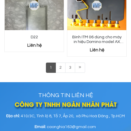
D22
Bình ITM 06 dùng cho máy
in hiệu Domino model AX
Liên hệ
150
Liên hệ
1
2
3
THÔNG TIN LIÊN HỆ
CÔNG TY TNHH NGÂN NHÂN PHÁT
Địa chỉ:
410/3C, Tỉnh lộ 8, Tổ 7, Ấp 20, xã Phú Hoà Đông , Tp.HCM
Email:
caonghia163@gmail.com