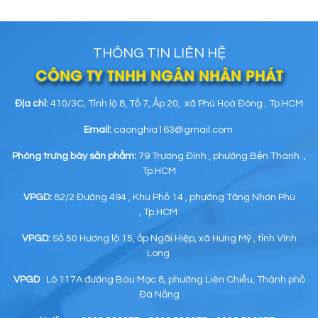
THÔNG TIN LIÊN HỆ
CÔNG TY TNHH NGÂN NHÂN PHÁT
Địa chỉ:
410/3C, Tỉnh lộ 8, Tổ 7, Ấp 20, xã Phú Hoà Đông , Tp.HCM
Email:
caonghia163@gmail.com
Phòng trưng bày sản phẩm:
79 Trương Định , phường Bến Thành ,
Tp.HCM
VPGD:
82/2 Đường 494 , Khu Phố 14 , phường Tăng Nhơn Phú
, Tp.HCM
VPGD:
Số 50 Hương lộ 15, ấp Ngãi Hiệp, xã Hưng Mỹ , tỉnh Vĩnh
Long
VPGD
: Lô 117A đường Bàu Mạc 8, phường Liên Chiểu, Thành phố
Đà Nẵng