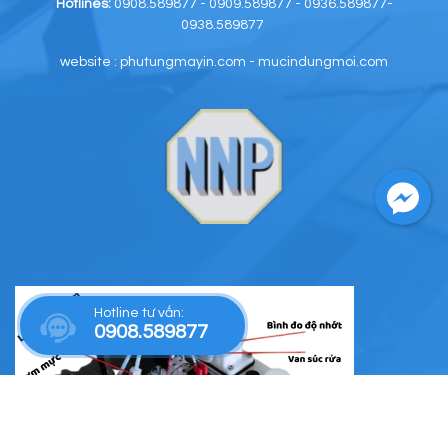
Hotlines:
0908.589877 - 0909.589877 - 0936.589877-
0938.589877
website : phutungmayin.com - mucindungmoi.com
Hotline tư vấn:
0908.589877