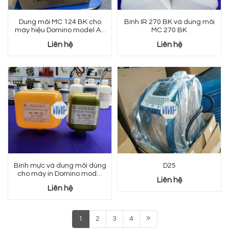
Dung môi MC 124 BK cho
Bình IR 270 BK và dung môi
máy hiệu Domino model AX
MC 270 BK
150
Liên hệ
Liên hệ
Bình mực và dung môi dùng
D25
cho máy in Domino model
Liên hệ
AX
Liên hệ
1
2
3
4