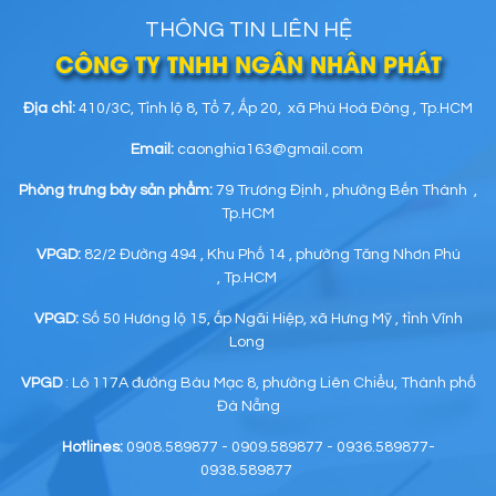
THÔNG TIN LIÊN HỆ
CÔNG TY TNHH NGÂN NHÂN PHÁT
Địa chỉ:
410/3C, Tỉnh lộ 8, Tổ 7, Ấp 20, xã Phú Hoà Đông , Tp.HCM
Email:
caonghia163@gmail.com
Phòng trưng bày sản phẩm:
79 Trương Định , phường Bến Thành ,
Tp.HCM
VPGD:
82/2 Đường 494 , Khu Phố 14 , phường Tăng Nhơn Phú
, Tp.HCM
VPGD:
Số 50 Hương lộ 15, ấp Ngãi Hiệp, xã Hưng Mỹ , tỉnh Vĩnh
Long
VPGD
: Lô 117A đường Bàu Mạc 8, phường Liên Chiểu, Thành phố
Đà Nẵng
Hotlines:
0908.589877 - 0909.589877 - 0936.589877-
0938.589877