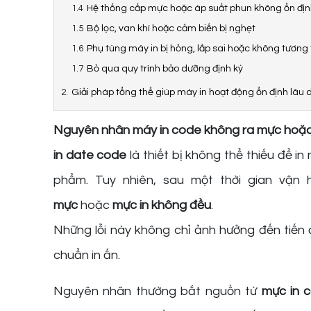
Hệ thống cấp mực hoặc áp suất phun không ổn đị
Bộ lọc, van khí hoặc cảm biến bị nghẹt
Phụ tùng máy in bị hỏng, lắp sai hoặc không tương 
Bỏ qua quy trình bảo dưỡng định kỳ
Giải pháp tổng thể giúp máy in hoạt động ổn định lâu 
Nguyên nhân máy in code không ra mực hoặc
in date code
là thiết bị không thể thiếu để i
phẩm. Tuy nhiên, sau một thời gian vận 
mực
hoặc
mực in không đều
.
Những lỗi này không chỉ ảnh hưởng đến tiến
chuẩn in ấn.
Nguyên nhân thường bắt nguồn từ
mực in 