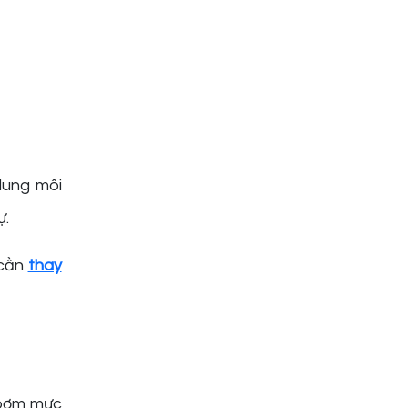
dung môi
ự.
 cần
thay
 bơm mực