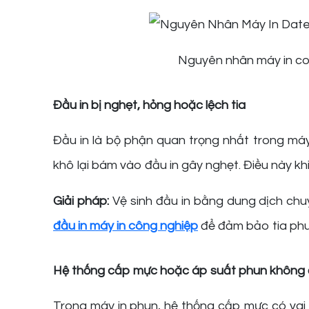
Nguyên nhân máy in co
Đầu in bị nghẹt, hỏng hoặc lệch tia
Đầu in là bộ phận quan trọng nhất trong máy
khô lại bám vào đầu in gây nghẹt. Điều này kh
Giải pháp:
Vệ sinh đầu in bằng dung dịch ch
đầu in máy in công nghiệp
để đảm bảo tia phun
Hệ thống cấp mực hoặc áp suất phun không 
Trong máy in phun, hệ thống cấp mực có vai 