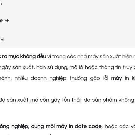
nh
thích
dài
 ra mực không đều
vì trong các nhà máy sản xuất hiện 
n ngày sản xuất, hạn sử dụng, mã lô hoặc thông tin truy
hành, nhiều doanh nghiệp thường gặp lỗi
máy in k
 độ sản xuất mà còn gây tổn thất do sản phẩm không 
công nghiệp
,
dung môi máy in date code
, hoặc các v