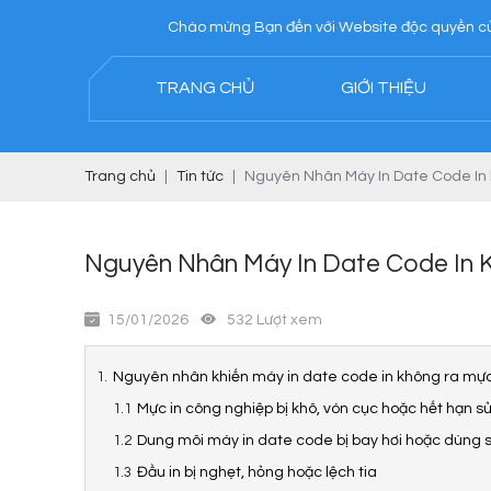
Chào mừng Bạn đến với Website độc quyền của Công ty TNH
TRANG CHỦ
GIỚI THIỆU
Trang chủ
Tin tức
Nguyên Nhân Máy In Date Code I
Nguyên Nhân Máy In Date Code In
15/01/2026
532 Lượt xem
Nguyên nhân khiến máy in date code in không ra mự
Mực in công nghiệp bị khô, vón cục hoặc hết hạn s
Dung môi máy in date code bị bay hơi hoặc dùng sa
Đầu in bị nghẹt, hỏng hoặc lệch tia