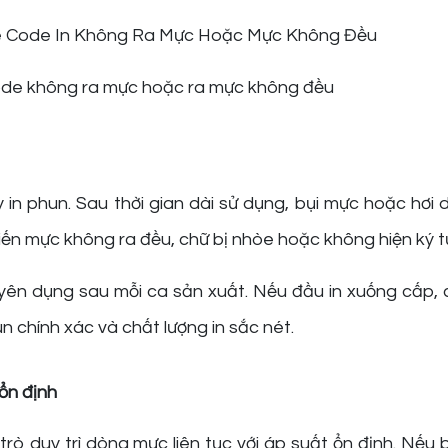
de không ra mực hoặc ra mực không đều
 in phun. Sau thời gian dài sử dụng, bụi mực hoặc hơi 
iến mực không ra đều, chữ bị nhòe hoặc không hiện ký t
uyên dụng sau mỗi ca sản xuất. Nếu đầu in xuống cấp,
 chính xác và chất lượng in sắc nét.
ổn định
trò duy trì dòng mực liên tục với áp suất ổn định. Nếu