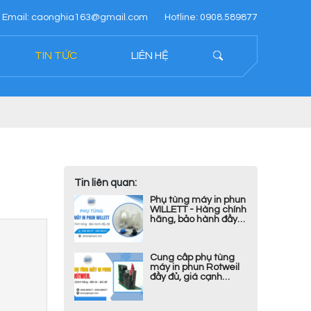
Email: caonghia163@gmail.com
Hotline: 0908.589877
TIN TỨC
LIÊN HỆ
Tin liên quan:
Phụ tùng máy in phun
WILLETT - Hàng chính
hãng, bảo hành đầy
đủ
Cung cấp phụ tùng
máy in phun Rotweil
đầy đủ, giá cạnh
tranh tại TP.HCM