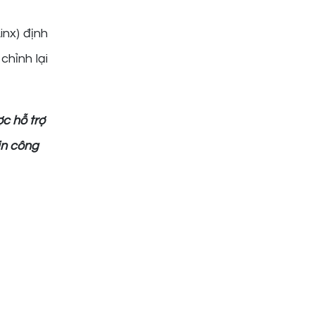
nx) định
chỉnh lại
c hỗ trợ
in công