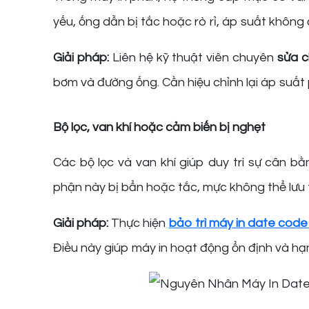
yếu, ống dẫn bị tắc hoặc rò rỉ, áp suất không
Giải pháp:
Liên hệ kỹ thuật viên chuyên
sửa c
bơm và đường ống. Cần hiệu chỉnh lại áp suất
Bộ lọc, van khí hoặc cảm biến bị nghẹt
Các bộ lọc và van khí giúp duy trì sự cân b
phận này bị bẩn hoặc tắc, mực không thể lưu 
Giải pháp:
Thực hiện
bảo trì máy in date code
Điều này giúp máy in hoạt động ổn định và hạn 