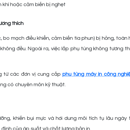
n khí hoặc cảm biến bị nghẹt
ương thích
 bo mạch điều khiển, cảm biến tia phun) bị hỏng, toàn 
 không đều. Ngoài ra, việc lắp phụ tùng không tương t
g từ các đơn vị cung cấp
phụ tùng máy in
công nghi
ông có chuyên môn kỹ thuật.
ng, khiến bụi mực và hơi dung môi tích tụ lâu ngày 
 định của áp suất và chất lượng bản in.