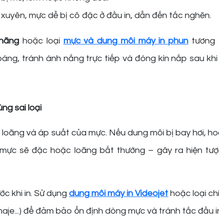
xuyên, mực dễ bị cô đặc ở đầu in, dẫn đến tắc nghẽn.
 hãng
hoặc loại
mực và dung môi máy in phun
tương t
áng, tránh ánh nắng trực tiếp và đóng kín nắp sau khi
ng sai loại
loãng và áp suất của mực. Nếu dung môi bị bay hơi, ho
, mực sẽ đặc hoặc loãng bất thường – gây ra hiện tư
ớc khi in. Sử dụng
dung môi máy in Videojet
hoặc loại ch
maje...) để đảm bảo ổn định dòng mực và tránh tắc đầu i