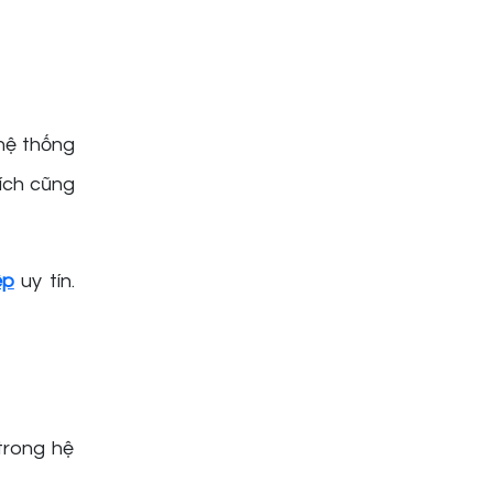
hệ thống
hích cũng
ệp
uy tín.
trong hệ