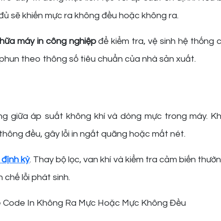
 đủ sẽ khiến mực ra không đều hoặc không ra.
hữa máy in công nghiệp
để kiểm tra, vệ sinh hệ thống 
 phun theo thông số tiêu chuẩn của nhà sản xuất.
ằng giữa áp suất không khí và dòng mực trong máy. Kh
thông đều, gây lỗi in ngắt quãng hoặc mất nét.
định kỳ
. Thay bộ lọc, van khí và kiểm tra cảm biến thườ
chế lỗi phát sinh.