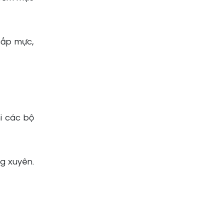
cấp mực,
i các bộ
ng xuyên.