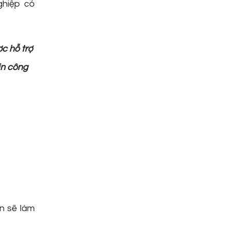
ghiệp có
c hỗ trợ
in công
n sẽ làm