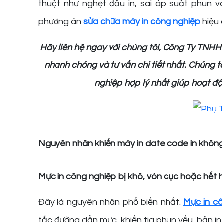
thuật như nghẹt đầu in, sai áp suất phun 
phương án
sửa chữa máy in công nghiệp
hiệu 
Hãy liên hệ ngay với chúng tôi, Công Ty TNH
nhanh chóng và tư vấn chi tiết nhất. Chúng t
nghiệp hợp lý nhất giúp hoạt độn
Nguyên nhân khiến máy in date code in khô
Mực in công nghiệp bị khô, vón cục hoặc hết
Đây là nguyên nhân phổ biến nhất.
Mực in c
tắc đường dẫn mực, khiến tia phun yếu, bản in