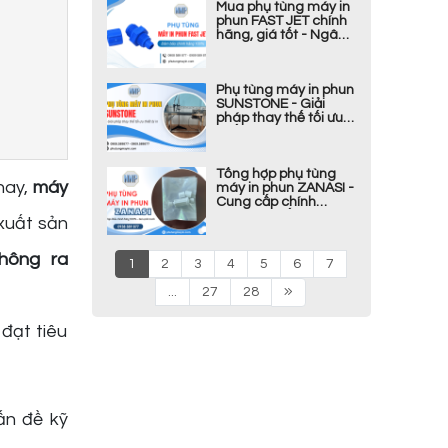
Mua phụ tùng máy in
phun FAST JET chính
hãng, giá tốt - Ngân
Nhân Phát
Phụ tùng máy in phun
SUNSTONE - Giải
pháp thay thế tối ưu
thiết bị in
Tổng hợp phụ tùng
nay,
máy
máy in phun ZANASI -
Cung cấp chính
hãng, giá tốt
 xuất sản
hông ra
1
2
3
4
5
6
7
...
27
28
đạt tiêu
ấn đề kỹ