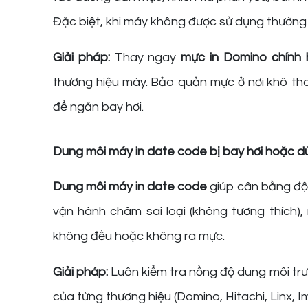
Đặc biệt, khi máy không được sử dụng thường 
Giải pháp:
Thay ngay
mực in Domino chính
thương hiệu máy. Bảo quản mực ở nơi khô tho
để ngăn bay hơi.
Dung môi máy in date code bị bay hơi hoặc dù
Dung môi máy in date code
giúp cân bằng độ 
vận hành châm sai loại (không tương thích)
không đều hoặc không ra mực.
Giải pháp:
Luôn kiểm tra nồng độ dung môi trư
của từng thương hiệu (Domino, Hitachi, Linx, I