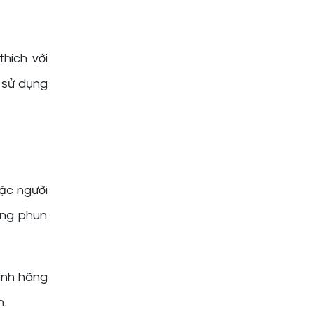
hích với
 sử dụng
ặc người
ợng phun
ính hãng
n.