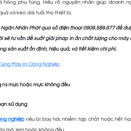
và hỏng phụ tùng. Hiểu rõ nguyên nhân giúp doanh n
quả và kéo dài tuổi thọ thiết bị.
H Ngân Nhân Phát qua số điện thoại 0908.589.877 để đượ
ôi sẽ tư vấn đề xuất giải pháp in ấn chất lượng cho máy 
g sản xuất ổn định, hiệu quả, và tiết kiệm chi phí.
ng ra mực hoặc mực không đều
 hạn sử dụng
ông nghiệp
nếu bị bay hơi, nhiễm tạp chất hoặc hết hạ
 bị mờ, lem hoặc không đều.