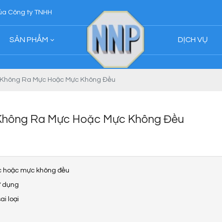
H Ngân Nhân Phát
SẢN PHẨM
DỊCH VỤ
n Không Ra Mực Hoặc Mực Không Đều
 Không Ra Mực Hoặc Mực Không Đều
c hoặc mực không đều
ử dụng
i loại