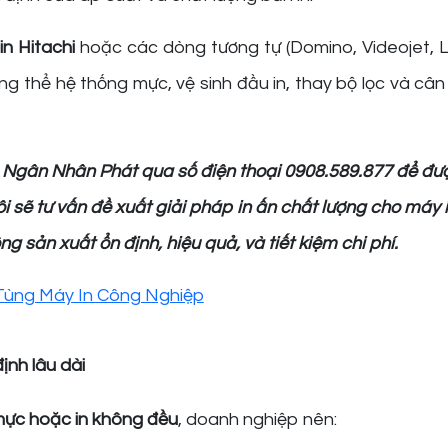
n Hitachi
hoặc các dòng tương tự (Domino, Videojet, Li
ng thể hệ thống mực, vệ sinh đầu in, thay bộ lọc và cân 
H Ngân Nhân Phát qua số điện thoại 0908.589.877 để đượ
ôi sẽ tư vấn đề xuất giải pháp in ấn chất lượng cho máy 
g sản xuất ổn định, hiệu quả, và tiết kiệm chi phí.
ịnh lâu dài
mực hoặc in không đều
, doanh nghiệp nên: