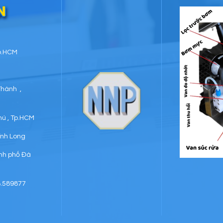
N
Tp.HCM
Thành ,
hú , Tp.HCM
Vĩnh Long
ành phố Đà
8.589877