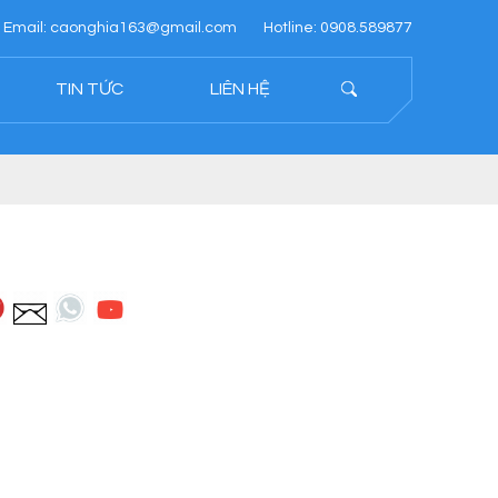
Email: caonghia163@gmail.com
Hotline: 0908.589877
TIN TỨC
LIÊN HỆ