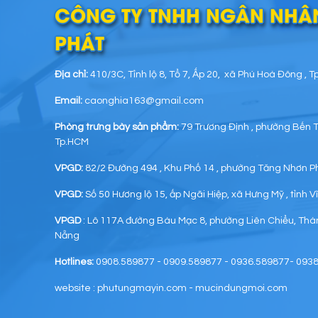
CÔNG TY TNHH NGÂN NHÂ
PHÁT
Địa chỉ:
410/3C, Tỉnh lộ 8, Tổ 7, Ấp 20, xã Phú Hoà Đông , 
Email:
caonghia163@gmail.com
Phòng trưng bày sản phẩm:
79 Trương Định , phường Bến 
Tp.HCM
VPGD:
82/2 Đường 494 , Khu Phố 14 , phường Tăng Nhơn P
VPGD:
Số 50 Hương lộ 15, ấp Ngãi Hiệp, xã Hưng Mỹ , tỉnh 
VPGD
: Lô 117A đường Bàu Mạc 8, phường Liên Chiểu, Th
Nẵng
Hotlines:
0908.589877 - 0909.589877 - 0936.589877- 093
website : phutungmayin.com - mucindungmoi.com