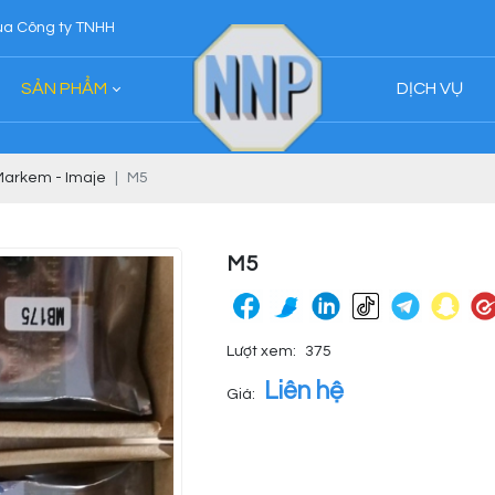
HH Ngân Nhân Phát
SẢN PHẨM
DỊCH VỤ
 Markem - Imaje
M5
M5
Lượt xem:
375
Liên hệ
Giá: