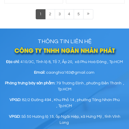
1
2
3
4
5
THÔNG TIN LIÊN HỆ
CÔNG TY TNHH NGÂN NHÂN PHÁT
Địa chỉ:
410/3C, Tỉnh lộ 8, Tổ 7, Ấp 20, xã Phú Hoà Đông , Tp.HCM
Email:
caonghia163@gmail.com
Phòng trưng bày sản phẩm:
79 Trương Định , phường Bến Thành ,
Tp.HCM
VPGD:
82/2 Đường 494 , Khu Phố 14 , phường Tăng Nhơn Phú
, Tp.HCM
VPGD:
Số 50 Hương lộ 15, ấp Ngãi Hiệp, xã Hưng Mỹ , tỉnh Vĩnh
Long