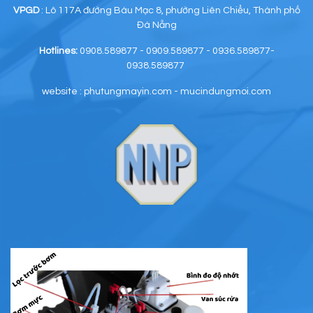
VPGD
: Lô 117A đường Bàu Mạc 8, phường Liên Chiểu, Thành phố
Đà Nẵng
Hotlines:
0908.589877 - 0909.589877 - 0936.589877-
0938.589877
website : phutungmayin.com - mucindungmoi.com