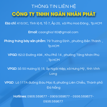
THÔNG TIN LIÊN HỆ
CÔNG TY TNHH NGÂN NHÂN PHÁT
Địa chỉ:
410/3C, Tỉnh lộ 8, Tổ 7, Ấp 20, xã Phú Hoà Đông , Tp.HCM
Email:
caonghia163@gmail.com
Phòng trưng bày sản phẩm:
79 Trương Định , phường Bến Thành ,
Tp.HCM
VPGD:
82/2 Đường 494 , Khu Phố 14 , phường Tăng Nhơn Phú
, Tp.HCM
VPGD:
Số 50 Hương lộ 15, ấp Ngãi Hiệp, xã Hưng Mỹ , tỉnh Vĩnh
Long
VPGD
: Lô 117A đường Bàu Mạc 8, phường Liên Chiểu, Thành phố
Đà Nẵng
Hotlines:
0908.589877 - 0909.589877 - 0936.589877-
0938.589877