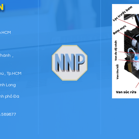
N
Tp.HCM
Thành ,
hú , Tp.HCM
Vĩnh Long
ành phố Đà
8.589877