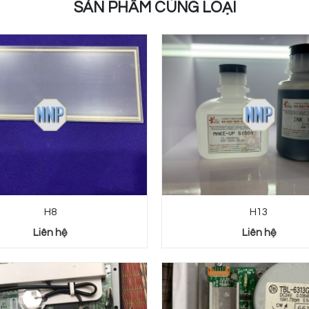
SẢN PHẨM CÙNG LOẠI
H8
H13
Liên hệ
Liên hệ