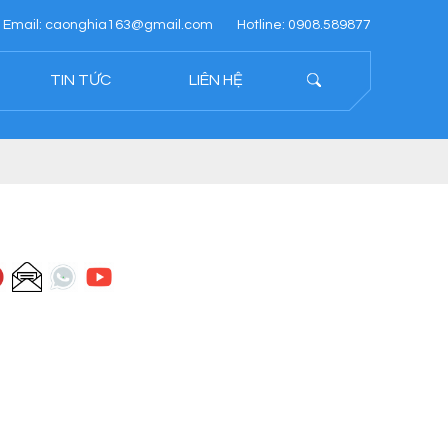
Email: caonghia163@gmail.com
Hotline: 0908.589877
TIN TỨC
LIÊN HỆ