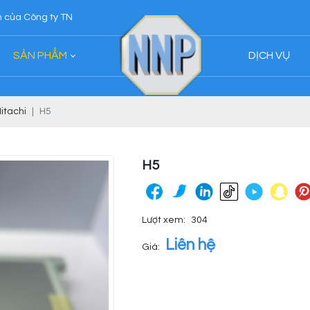
 TNHH Ngân Nhân Phát
SẢN PHẨM
DỊCH VỤ
itachi
H5
H5
Lượt xem:
304
Liên hệ
Giá: