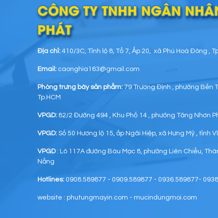
CÔNG TY TNHH NGÂN NHÂ
PHÁT
Địa chỉ:
410/3C, Tỉnh lộ 8, Tổ 7, Ấp 20, xã Phú Hoà Đông , 
Email:
caonghia163@gmail.com
Phòng trưng bày sản phẩm:
79 Trương Định , phường Bến 
Tp.HCM
VPGD:
82/2 Đường 494 , Khu Phố 14 , phường Tăng Nhơn P
VPGD:
Số 50 Hương lộ 15, ấp Ngãi Hiệp, xã Hưng Mỹ , tỉnh 
VPGD
: Lô 117A đường Bàu Mạc 8, phường Liên Chiểu, Th
Nẵng
Hotlines:
0908.589877 - 0909.589877 - 0936.589877- 093
website : phutungmayin.com - mucindungmoi.com