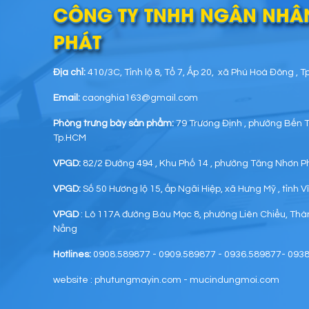
CÔNG TY TNHH NGÂN NHÂ
PHÁT
Địa chỉ:
410/3C, Tỉnh lộ 8, Tổ 7, Ấp 20, xã Phú Hoà Đông , 
Email:
caonghia163@gmail.com
Phòng trưng bày sản phẩm:
79 Trương Định , phường Bến 
Tp.HCM
VPGD:
82/2 Đường 494 , Khu Phố 14 , phường Tăng Nhơn P
VPGD:
Số 50 Hương lộ 15, ấp Ngãi Hiệp, xã Hưng Mỹ , tỉnh 
VPGD
: Lô 117A đường Bàu Mạc 8, phường Liên Chiểu, Th
Nẵng
Hotlines:
0908.589877 - 0909.589877 - 0936.589877- 093
website : phutungmayin.com - mucindungmoi.com