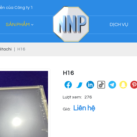
 Công ty TNHH Ngân Nhân Phát
SẢN PHẨM
DỊCH VỤ
itachi
H16
H16
Lượt xem:
276
Liên hệ
Giá: