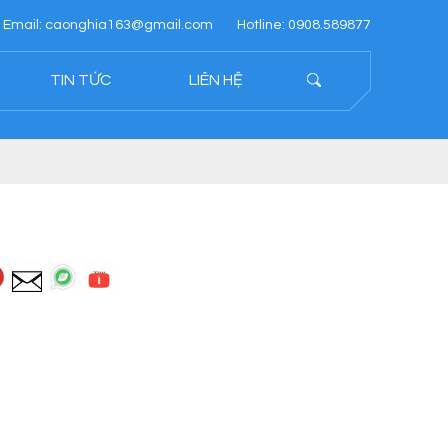
Email: caonghia163@gmail.com
Hotline: 0908.589877
TIN TỨC
LIÊN HỆ