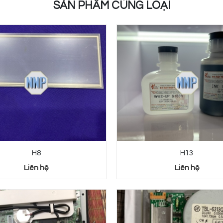
SẢN PHẨM CÙNG LOẠI
H8
H13
Liên hệ
Liên hệ