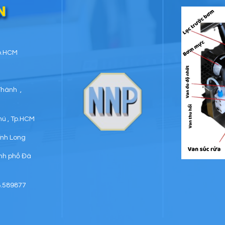
N
Tp.HCM
Thành ,
hú , Tp.HCM
Vĩnh Long
ành phố Đà
8.589877