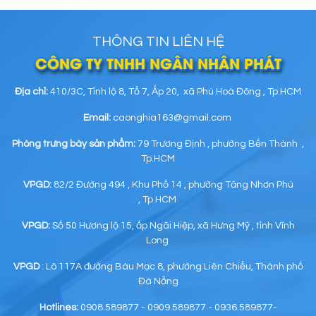
THÔNG TIN LIÊN HỆ
CÔNG TY TNHH NGÂN NHÂN PHÁT
Địa chỉ:
410/3C, Tỉnh lộ 8, Tổ 7, Ấp 20, xã Phú Hoà Đông , Tp.HCM
Email:
caonghia163@gmail.com
Phòng trưng bày sản phẩm:
79 Trương Định , phường Bến Thành ,
Tp.HCM
VPGD:
82/2 Đường 494 , Khu Phố 14 , phường Tăng Nhơn Phú
, Tp.HCM
VPGD:
Số 50 Hương lộ 15, ấp Ngãi Hiệp, xã Hưng Mỹ , tỉnh Vĩnh
Long
VPGD
: Lô 117A đường Bàu Mạc 8, phường Liên Chiểu, Thành phố
Đà Nẵng
Hotlines:
0908.589877 - 0909.589877 - 0936.589877-