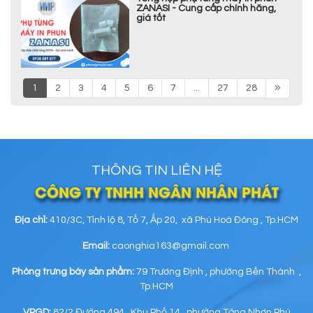
ZANASI - Cung cấp chính hãng,
giá tốt
1
2
3
4
5
6
7
...
27
28
THÔNG TIN LIÊN HỆ
CÔNG TY TNHH NGÂN NHÂN PHÁT
Địa chỉ:
410/3C, Tỉnh lộ 8, Tổ 7, Ấp 20, xã Phú Hoà Đông , Tp.HCM
Email:
caonghia163@gmail.com
Phòng trưng bày sản phẩm:
79 Trương Định , phường Bến Thành ,
Tp.HCM
VPGD:
82/2 Đường 494 , Khu Phố 14 , phường Tăng Nhơn Phú