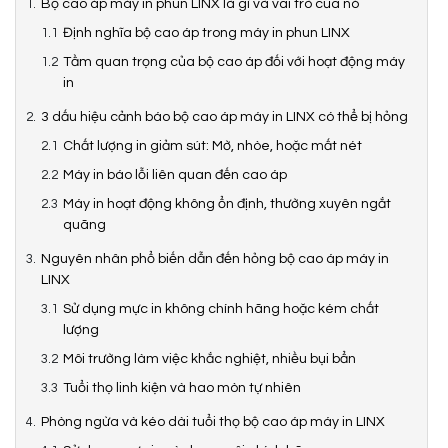
Bộ cao áp máy in phun LINX là gì và vai trò của nó
Định nghĩa bộ cao áp trong máy in phun LINX
Tầm quan trọng của bộ cao áp đối với hoạt động máy
in
3 dấu hiệu cảnh báo bộ cao áp máy in LINX có thể bị hỏng
Chất lượng in giảm sút: Mờ, nhòe, hoặc mất nét
Máy in báo lỗi liên quan đến cao áp
Máy in hoạt động không ổn định, thường xuyên ngắt
quãng
Nguyên nhân phổ biến dẫn đến hỏng bộ cao áp máy in
LINX
Sử dụng mực in không chính hãng hoặc kém chất
lượng
Môi trường làm việc khắc nghiệt, nhiều bụi bẩn
Tuổi thọ linh kiện và hao mòn tự nhiên
Phòng ngừa và kéo dài tuổi thọ bộ cao áp máy in LINX