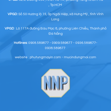
, Tp.HCM
VPGD:
Số 50 Hương lộ 15, ấp Ngãi Hiệp, xã Hưng Mỹ , tỉnh Vĩnh
Long
VPGD
: Lô 117A đường Bàu Mạc 8, phường Liên Chiểu, Thành phố
Đà Nẵng
Hotlines:
0908.589877 - 0909.589877 - 0936.589877-
0938.589877
website : phutungmayin.com - mucindungmoi.com